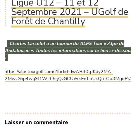
Ligue U12 – 11 et 12
Septembre 2021 – UGolf de
Forêt de Chantilly
Charles Larcelet a un tournoi du ALPS Tour « Alpe de
Andalousie ». Toutes les informations sur le lien ci-dessou
:
https://alpstourgolf.com/?fbclid=IwAR30tpKdy2MA-
2MwzGhp4wq9I1WJ3j5rjQzGCUWkErrLoUkQriTOb3MgqPs
Laisser un commentaire