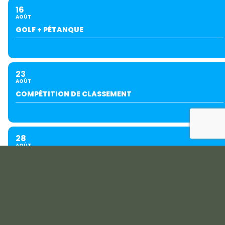
16
AOÛT
GOLF + PÉTANQUE
23
AOÛT
COMPÉTITION DE CLASSEMENT
28
AOÛT
GROUPE EXTÉRIEUR
29
AOÛT
PING JUNIORS GOLF SÉRIES