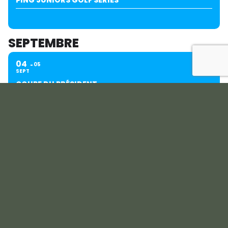
PING JUNIORS GOLF SÉRIES
SEPTEMBRE
04
05
SEPT
COUPE DU PRÉSIDENT
07
SEPT
CIS AMIENS - BOIS DES RETZ - LILLE B - DUNKERQUE
13
SEPT
COUPE KORIAN | PETIT FILS | VIAGER PATRIMOINE
PICARDIE