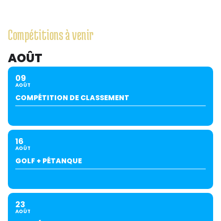
Compétitions à venir
AOÛT
09
AOÛT
COMPÉTITION DE CLASSEMENT
16
AOÛT
GOLF + PÉTANQUE
23
AOÛT