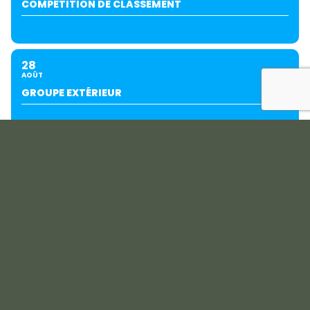
COMPÉTITION DE CLASSEMENT
28
AOÛT
GROUPE EXTÉRIEUR
29
AOÛT
PING JUNIORS GOLF SÉRIES
SEPTEMBRE
04
05
SEPT
COUPE DU PRÉSIDENT