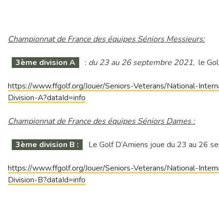
Championnat de France des équipes Séniors Messieurs:
3ème division A
:
du 23 au 26 septembre 2021
, le Go
https://www.ffgolf.org/Jouer/Seniors-Veterans/National-Int
Division-A?dataId=info
Championnat de France des équipes Séniors Dames :
3ème division B :
Le Golf D’Amiens joue du 23 au 26 s
https://www.ffgolf.org/Jouer/Seniors-Veterans/National-In
Division-B?dataId=info