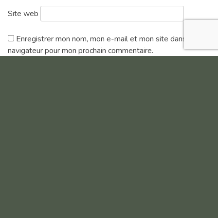
Site web
Enregistrer mon nom, mon e-mail et mon site dans le
navigateur pour mon prochain commentaire.
Compétitions à venir
AOÛT
09
AOÛT
COMPÉTITION DE CLASSEMENT