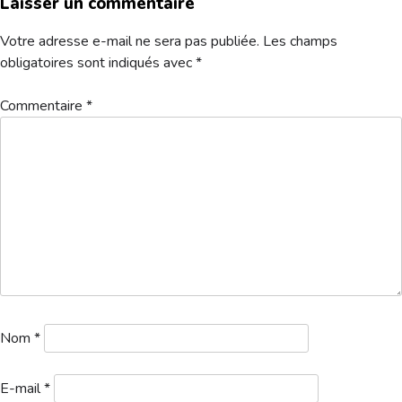
Laisser un commentaire
Hébergement
Votre adresse e-mail ne sera pas publiée.
Les champs
obligatoires sont indiqués avec
*
Commentaire
*
AMICALE AMIENS DOMONT
Télécharger
Nom
*
E-mail
*