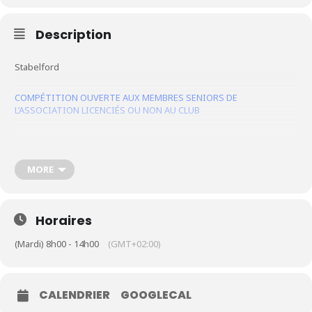
Description
Le Club
Nos parcours
Stabelford
Nos équipes
COMPÉTITION OUVERTE AUX MEMBRES SENIORS DE
Les séniors
L’ASSOCIATION LICENCIÉS OU NON AU CLUB
École de Golf
Nos tarifs
MORE
Contacts
Horaires
Réservez une partie
(Mardi) 8h00 - 14h00
(GMT+02:00)
Compétitions à venir
Résultats de compétitions & actualités
Découvrir le golf
CALENDRIER
GOOGLECAL
Séminaire & restauration