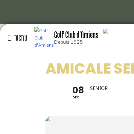
Skip
Golf Club d'Amiens
to
content
Depuis 1925
GOLF CLUB D’AMIEN
AMICALE SE
RD 929 80115 QUER
: 03 22 93 04 26
: 49.929014,2.391
08
SENIOR
DEC
Conception graphique
Florian Martin
| 2020