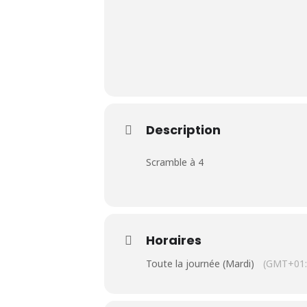
Le Club
Description
Nos parcours
Scramble à 4
Nos équipes
Les séniors
Horaires
École de Golf
Toute la journée (Mardi)
(GMT+01:
Nos tarifs