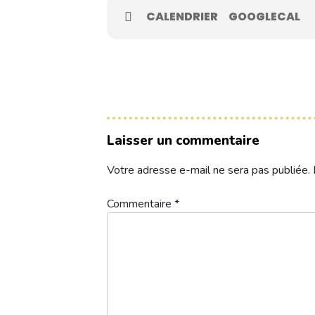
Contacts
CALENDRIER
GOOGLECAL
Réservez une partie
Compétitions à venir
Laisser un commentaire
Résultats de compétitions & actualités
Votre adresse e-mail ne sera pas publiée.
Découvrir le golf
Commentaire
*
Séminaire & restauration
Hébergement