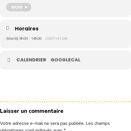
MORE
Le Club
Nos parcours
Horaires
Nos équipes
(Mardi) 9h00 - 14h00
(GMT+01:00)
Les séniors
École de Golf
CALENDRIER
GOOGLECAL
Nos tarifs
Contacts
Réservez une partie
Compétitions à venir
Laisser un commentaire
Résultats de compétitions & actualités
Découvrir le golf
Votre adresse e-mail ne sera pas publiée.
Les champs
Séminaire & restauration
obligatoires sont indiqués avec
*