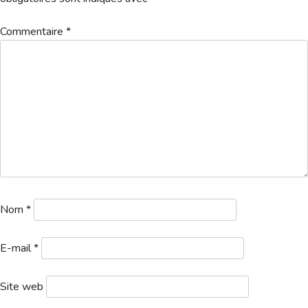
Hébergement
Commentaire
*
resultat-competition-seniors
Télécharger
COMPÉTITION OUVERTE AUX MEMBRES SENIORS DE
L’ASSOCIATION LICENCIÉS OU NON AU CLUB
Nom
*
E-mail
*
Site web