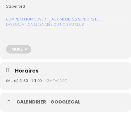
Stabelford
Le Club
COMPÉTITION OUVERTE AUX MEMBRES SENIORS DE
L’ASSOCIATION LICENCIÉS OU NON AU CLUB
Nos parcours
Nos équipes
Les séniors
MORE
École de Golf
Nos tarifs
Horaires
Contacts
(Mardi) 9h30 - 14h00
(GMT+02:00)
Réservez une partie
CALENDRIER
GOOGLECAL
Compétitions à venir
Résultats de compétitions & actualités
Découvrir le golf
Séminaire & restauration