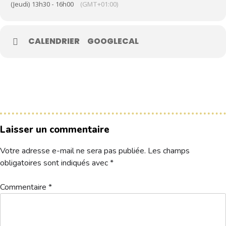
(Jeudi) 13h30 - 16h00
(GMT+01:00)
Le Club
CALENDRIER
GOOGLECAL
Nos parcours
Nos équipes
Les séniors
École de Golf
Nos tarifs
Contacts
Laisser un commentaire
Votre adresse e-mail ne sera pas publiée.
Les champs
Réservez une partie
obligatoires sont indiqués avec
*
Commentaire
*
Compétitions à venir
Résultats de compétitions & actualités
Découvrir le golf
Séminaire & restauration