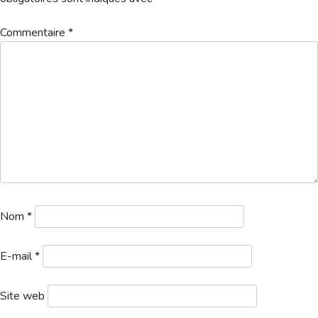
Hébergement
Commentaire
*
Chp-du-Club-2023-Tableau-Match-Play-Double-1
Télécharger
Nom
*
E-mail
*
Site web