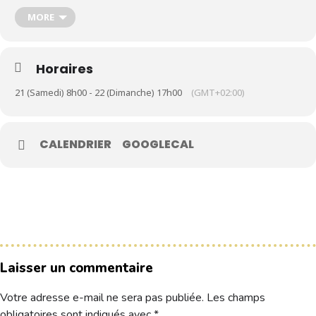
MORE
Le Club
Nos parcours
Horaires
Nos équipes
21 (Samedi) 8h00 - 22 (Dimanche) 17h00
(GMT+02:00)
Les séniors
École de Golf
CALENDRIER
GOOGLECAL
Nos tarifs
Contacts
Réservez une partie
Compétitions à venir
Laisser un commentaire
Résultats de compétitions & actualités
Découvrir le golf
Votre adresse e-mail ne sera pas publiée.
Les champs
Séminaire & restauration
obligatoires sont indiqués avec
*