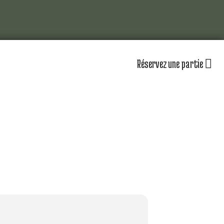
Réservez une partie
lub
Actualités
Les équipements
omité directeur
Le personnel
séniors
Nos équipes
partenaires
Nos parcours
zones d’entraînement
lendrier sportif
Nos tarifs
r jouer au golf d’Amiens
uvrir le golf
naire & restauration
Contacts