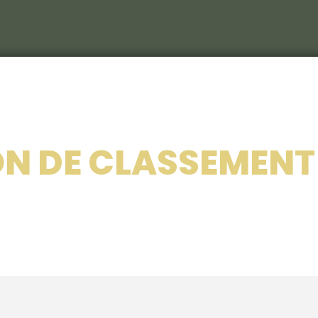
Le C
S
Le c
N DE CLASSEMENT
RIEU
Les 
Nos 
Les 
214
Le ca
Veni
Déco
Sémi