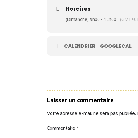
Contacts
Horaires
(Dimanche) 9h00 - 12h00
(GMT+01
Réservez une partie
CALENDRIER
GOOGLECAL
Compétitions à venir
Résultats de compétitions & actualités
Découvrir le golf
Séminaire & restauration
Laisser un commentaire
Hébergement
Votre adresse e-mail ne sera pas publiée.
Commentaire
*