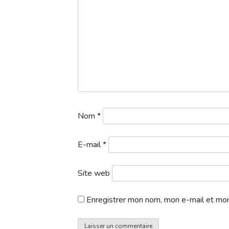
1a. Départs 1 logo – 2025-02-22T164601.405
Nom
*
E-mail
*
Site web
Enregistrer mon nom, mon e-mail et mon