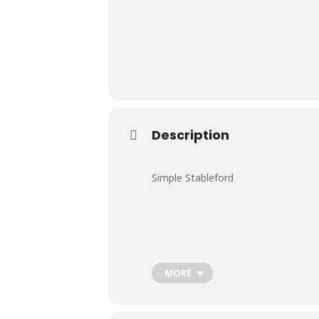
Le Club
Description
Nos parcours
Nos équipes
Simple Stableford
Les séniors
École de Golf
MORE
Nos tarifs