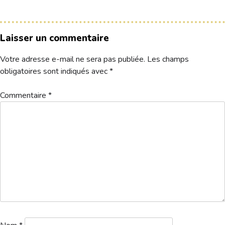
Hébergement
Laisser un commentaire
Votre adresse e-mail ne sera pas publiée.
Les champs
obligatoires sont indiqués avec
*
Commentaire
*
1a. Départs 1 logo – 2026-07-11T131750.835
Télécharger
Formule : Simple