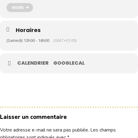
MORE
Le Club
Nos parcours
Horaires
Nos équipes
(Samedi) 13h00 - 16h00
(GMT+01:00)
Les séniors
École de Golf
CALENDRIER
GOOGLECAL
Nos tarifs
Contacts
Réservez une partie
Compétitions à venir
Laisser un commentaire
Résultats de compétitions & actualités
Découvrir le golf
Votre adresse e-mail ne sera pas publiée.
Les champs
Séminaire & restauration
obligatoires sont indiqués avec
*