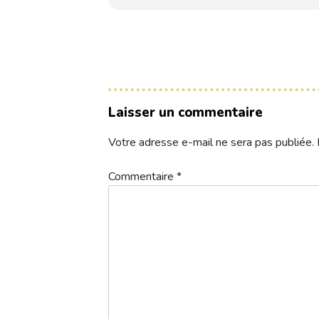
Contacts
Réservez une partie
Laisser un commentaire
Compétitions à venir
Votre adresse e-mail ne sera pas publiée.
Résultats de compétitions & actualités
Commentaire
*
Découvrir le golf
Séminaire & restauration
Hébergement