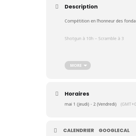
Description
Compétition en l’honneur des fonda
Shotgun à 10h – Scramble à 3
Le Club
Nos parcours
MORE
Nos équipes
Les séniors
Horaires
mai 1 (Jeudi) - 2 (Vendredi)
(GMT+0
École de Golf
Nos tarifs
CALENDRIER
GOOGLECAL