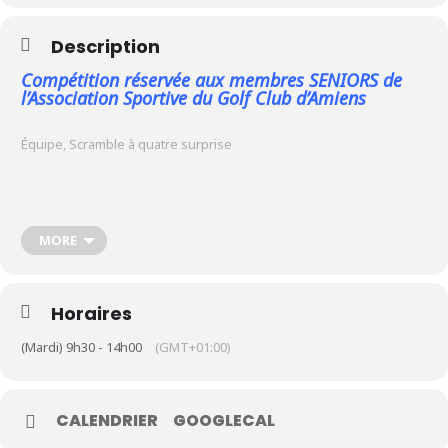
Description
Le Club
Compétition réservée aux membres SENIORS de
Nos parcours
l’Association Sportive du Golf Club d’Amiens
Nos équipes
Équipe, Scramble à quatre surprise
Les séniors
École de Golf
Nos tarifs
MORE
Contacts
Horaires
Réservez une partie
(Mardi) 9h30 - 14h00
(GMT+01:00)
Compétitions à venir
Résultats de compétitions & actualités
Découvrir le golf
CALENDRIER
GOOGLECAL
Séminaire & restauration