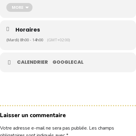
MORE
Le Club
Nos parcours
Horaires
Nos équipes
(Mardi) 8h00 - 14h00
(GMT+02:00)
Les séniors
École de Golf
CALENDRIER
GOOGLECAL
Nos tarifs
Contacts
Réservez une partie
Compétitions à venir
Laisser un commentaire
Résultats de compétitions & actualités
Découvrir le golf
Votre adresse e-mail ne sera pas publiée.
Les champs
Séminaire & restauration
obligatoires sont indiqués avec
*