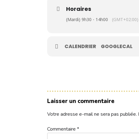
Contacts
Horaires
(Mardi) 9h30 - 14h00
(GMT+02:00)
Réservez une partie
CALENDRIER
GOOGLECAL
Compétitions à venir
Résultats de compétitions & actualités
Découvrir le golf
Séminaire & restauration
Laisser un commentaire
Hébergement
Votre adresse e-mail ne sera pas publiée.
Commentaire
*