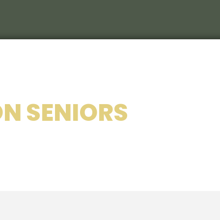
Le C
S
Le c
N SENIORS
RIEU
Les 
Nos 
Les 
214
Le ca
Veni
Déco
Sémi