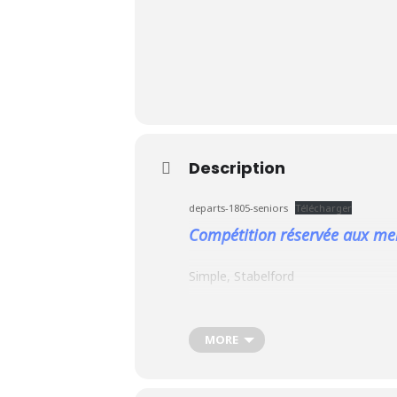
Le Club
Description
Nos parcours
departs-1805-seniors
Télécharger
Nos équipes
Compétition réservée aux mem
Les séniors
Simple, Stabelford
École de Golf
MORE
Nos tarifs