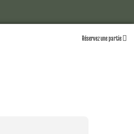
Réservez une partie
lub
Actualités
Les équipements
omité directeur
Le personnel
séniors
Nos équipes
partenaires
Nos parcours
zones d’entraînement
lendrier sportif
Nos tarifs
r jouer au golf d’Amiens
uvrir le golf
naire & restauration
Contacts