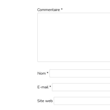
Commentaire
*
scramble-1
Télécharger
Veuillez trouver les départs de demai
La composition des équipes et l
Vu le nombre de joueurs (49) j’ai
Nom
*
E-mail
*
Site web