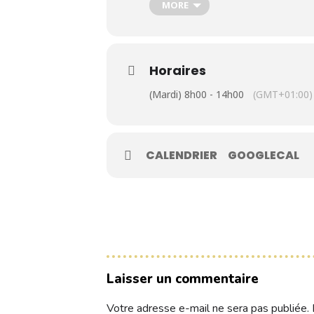
MORE
Contacts
Horaires
Réservez une partie
(Mardi) 8h00 - 14h00
(GMT+01:00)
Compétitions à venir
CALENDRIER
GOOGLECAL
Résultats de compétitions & actualités
Découvrir le golf
Séminaire & restauration
Hébergement
Laisser un commentaire
Votre adresse e-mail ne sera pas publiée.