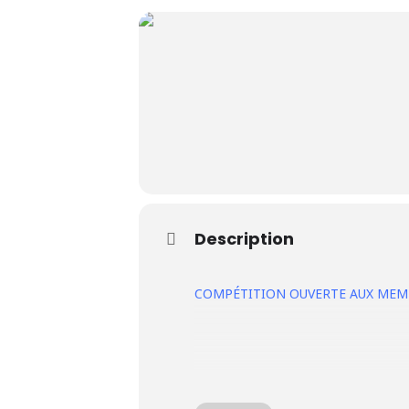
Le Club
Nos parcours
Nos équipes
Description
Les séniors
COMPÉTITION OUVERTE AUX MEMB
École de Golf
Nos tarifs