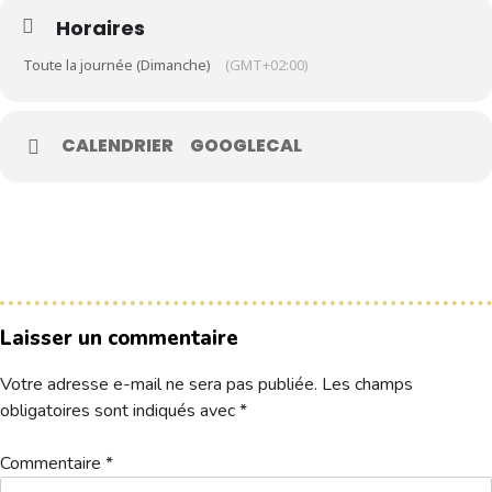
Horaires
Le Club
Toute la journée (Dimanche)
(GMT+02:00)
Nos parcours
Nos équipes
CALENDRIER
GOOGLECAL
Les séniors
École de Golf
Nos tarifs
Contacts
Laisser un commentaire
Réservez une partie
Votre adresse e-mail ne sera pas publiée.
Les champs
Compétitions à venir
obligatoires sont indiqués avec
*
Résultats de compétitions & actualités
Découvrir le golf
Commentaire
*
Séminaire & restauration