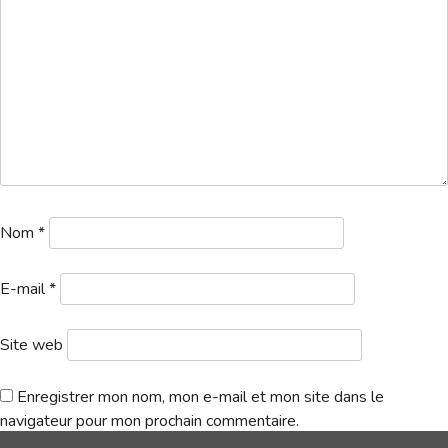
Hébergement
1a. Départs 1 logo – 2026-05-23T145219.368
Télécharger
Nom
*
E-mail
*
Site web
Enregistrer mon nom, mon e-mail et mon site dans le
navigateur pour mon prochain commentaire.