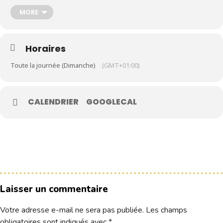
MORE
Le Club
Nos parcours
Horaires
Nos équipes
Toute la journée (Dimanche)
(GMT+01:00)
Les séniors
École de Golf
CALENDRIER
GOOGLECAL
Nos tarifs
Contacts
Réservez une partie
Compétitions à venir
Laisser un commentaire
Résultats de compétitions & actualités
Découvrir le golf
Votre adresse e-mail ne sera pas publiée.
Les champs
Séminaire & restauration
obligatoires sont indiqués avec
*