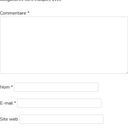
Hébergement
Commentaire
*
1a. Départs 1 logo – 2025-03-01T170456.978
Télécharger
Nom
*
E-mail
*
Site web