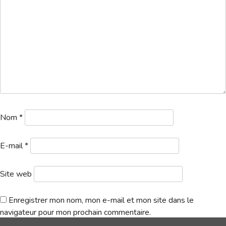
Hébergement
Nom
*
E-mail
*
Site web
Enregistrer mon nom, mon e-mail et mon site dans le
1a. Résultats & nouveaux index – 2025-12-21T152005.649
Télécharger
navigateur pour mon prochain commentaire.