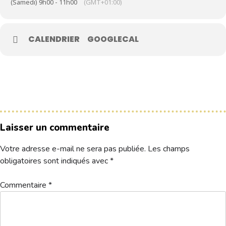
(Samedi) 9h00 - 11h00
(GMT+01:00)
Le Club
CALENDRIER
GOOGLECAL
Nos parcours
Nos équipes
Les séniors
École de Golf
Nos tarifs
Laisser un commentaire
Contacts
Votre adresse e-mail ne sera pas publiée.
Les champs
Réservez une partie
obligatoires sont indiqués avec
*
Commentaire
*
Compétitions à venir
Résultats de compétitions & actualités
Découvrir le golf
Séminaire & restauration