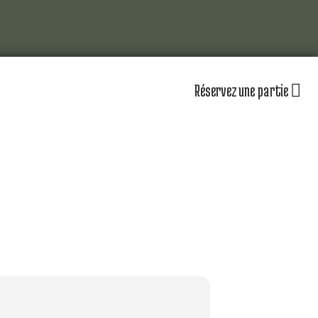
Réservez une partie
lub
Actualités
Les équipements
omité directeur
Le personnel
séniors
Nos équipes
partenaires
Nos parcours
zones d’entraînement
lendrier sportif
Nos tarifs
r jouer au golf d’Amiens
uvrir le golf
naire & restauration
Contacts