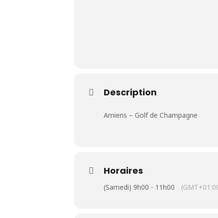
Le Club
Description
Nos parcours
Amiens – Golf de Champagne
Nos équipes
Les séniors
Horaires
École de Golf
(Samedi) 9h00 - 11h00
(GMT+01:0
Nos tarifs