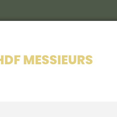
Le C
S
Le c
HDF MESSIEURS
RIEU
Les 
Nos 
Les 
214
Le ca
Veni
Déco
Sémi