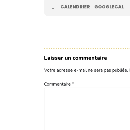
Contacts
CALENDRIER
GOOGLECAL
Réservez une partie
Compétitions à venir
Laisser un commentaire
Résultats de compétitions & actualités
Votre adresse e-mail ne sera pas publiée.
Découvrir le golf
Commentaire
*
Séminaire & restauration
Hébergement