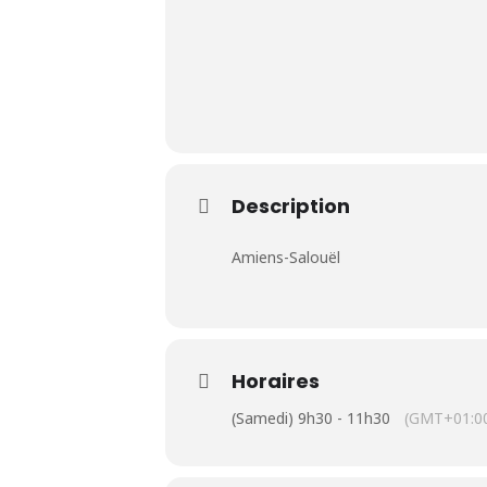
Le Club
Description
Nos parcours
Amiens-Salouël
Nos équipes
Les séniors
Horaires
École de Golf
(Samedi) 9h30 - 11h30
(GMT+01:0
Nos tarifs