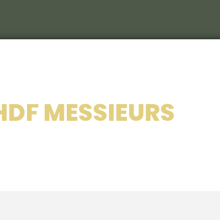
Le C
S
Le c
HDF MESSIEURS
RIEU
Les 
Nos 
Les 
214
Le ca
Veni
Déco
Sémi