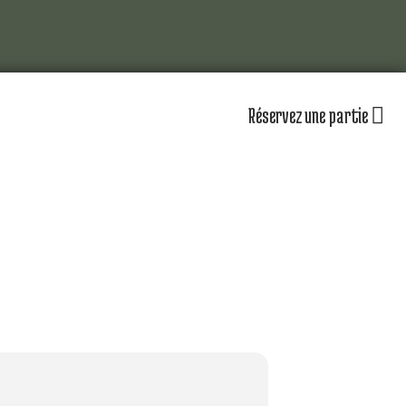
Réservez une partie
lub
Actualités
Les équipements
omité directeur
Le personnel
séniors
Nos équipes
partenaires
Nos parcours
zones d’entraînement
lendrier sportif
Nos tarifs
r jouer au golf d’Amiens
uvrir le golf
naire & restauration
Contacts