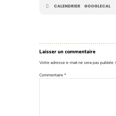
Contacts
CALENDRIER
GOOGLECAL
Réservez une partie
Compétitions à venir
Laisser un commentaire
Résultats de compétitions & actualités
Votre adresse e-mail ne sera pas publiée.
Découvrir le golf
Commentaire
*
Séminaire & restauration
Hébergement