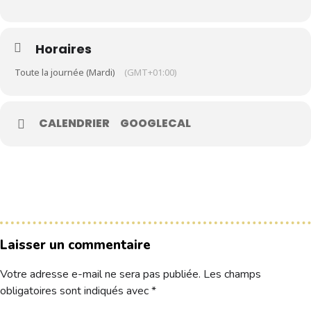
Le Club
Horaires
Nos parcours
Toute la journée (Mardi)
(GMT+01:00)
Nos équipes
Les séniors
CALENDRIER
GOOGLECAL
École de Golf
Nos tarifs
Contacts
Réservez une partie
Laisser un commentaire
Compétitions à venir
Résultats de compétitions & actualités
Votre adresse e-mail ne sera pas publiée.
Les champs
Découvrir le golf
obligatoires sont indiqués avec
*
Séminaire & restauration