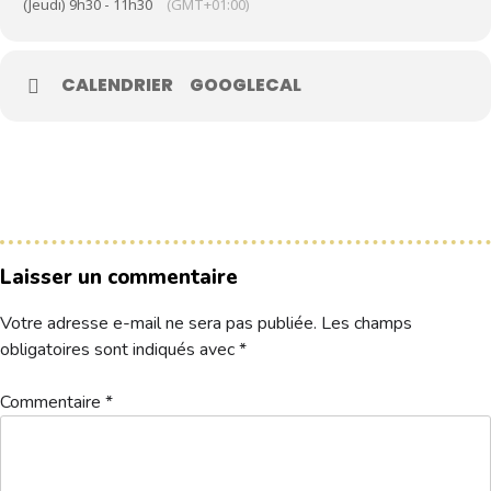
(Jeudi) 9h30 - 11h30
(GMT+01:00)
Le Club
CALENDRIER
GOOGLECAL
Nos parcours
Nos équipes
Les séniors
École de Golf
Nos tarifs
Laisser un commentaire
Contacts
Votre adresse e-mail ne sera pas publiée.
Les champs
Réservez une partie
obligatoires sont indiqués avec
*
Commentaire
*
Compétitions à venir
Résultats de compétitions & actualités
Découvrir le golf
Séminaire & restauration