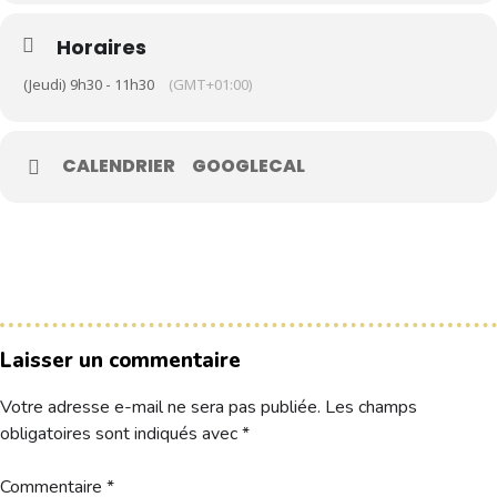
Horaires
Le Club
(Jeudi) 9h30 - 11h30
(GMT+01:00)
Nos parcours
Nos équipes
CALENDRIER
GOOGLECAL
Les séniors
École de Golf
Nos tarifs
Contacts
Réservez une partie
Laisser un commentaire
Votre adresse e-mail ne sera pas publiée.
Les champs
Compétitions à venir
obligatoires sont indiqués avec
*
Résultats de compétitions & actualités
Découvrir le golf
Séminaire & restauration
Commentaire
*