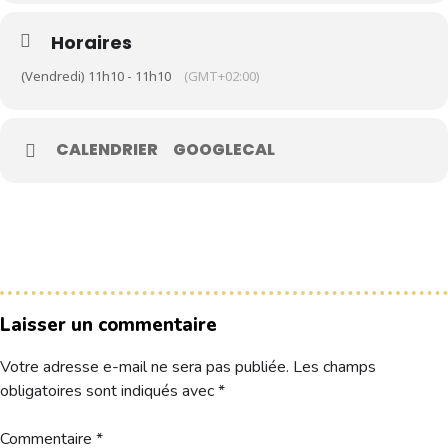
Horaires
Le Club
(Vendredi) 11h10 - 11h10
(GMT+02:00)
Nos parcours
Nos équipes
CALENDRIER
GOOGLECAL
Les séniors
École de Golf
Nos tarifs
Contacts
Réservez une partie
Laisser un commentaire
Votre adresse e-mail ne sera pas publiée.
Les champs
Compétitions à venir
obligatoires sont indiqués avec
*
Résultats de compétitions & actualités
Découvrir le golf
Séminaire & restauration
Commentaire
*