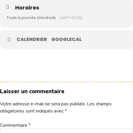
Horaires
Le Club
Toute la journée (Vendredi)
(GMT+02:00)
Nos parcours
Nos équipes
CALENDRIER
GOOGLECAL
Les séniors
École de Golf
Nos tarifs
Contacts
Laisser un commentaire
Réservez une partie
Votre adresse e-mail ne sera pas publiée.
Les champs
Compétitions à venir
obligatoires sont indiqués avec
*
Résultats de compétitions & actualités
Découvrir le golf
Commentaire
*
1a. Résultats & nouveaux index – 2025-08-15T172905.949
Télécharger
Séminaire & restauration