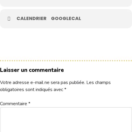
Le Club
CALENDRIER
GOOGLECAL
Nos parcours
Nos équipes
Les séniors
École de Golf
Nos tarifs
Laisser un commentaire
Contacts
Votre adresse e-mail ne sera pas publiée.
Les champs
obligatoires sont indiqués avec
*
Réservez une partie
Commentaire
*
Compétitions à venir
Résultats de compétitions & actualités
Découvrir le golf
Séminaire & restauration