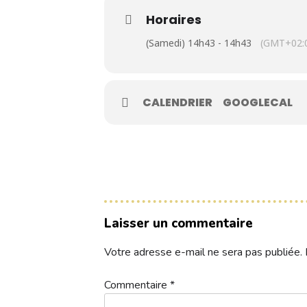
Contacts
Horaires
(Samedi) 14h43 - 14h43
(GMT+02:
Réservez une partie
CALENDRIER
GOOGLECAL
Compétitions à venir
Résultats de compétitions & actualités
Découvrir le golf
Séminaire & restauration
Laisser un commentaire
Hébergement
Votre adresse e-mail ne sera pas publiée.
Commentaire
*