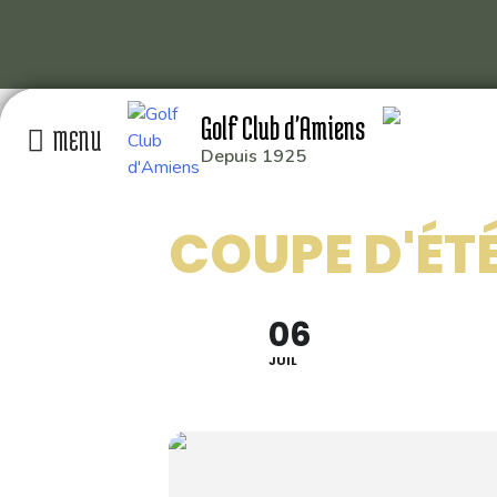
Skip
Golf Club d'Amiens
to
content
Depuis 1925
GOLF CLUB D’AMIEN
COUPE D'ÉTÉ
RD 929 80115 QUER
: 03 22 93 04 26
: 49.929014,2.391
06
JUIL
Conception graphique
Florian Martin
| 2020