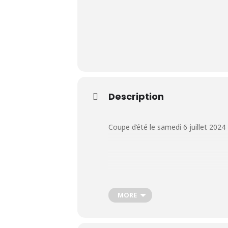
Le Club
Description
Nos parcours
Nos équipes
Coupe d’été le samedi 6 juillet 2024
Les séniors
École de Golf
MORE
Nos tarifs