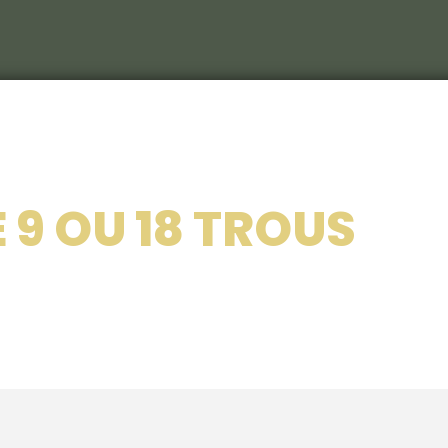
Le C
S
Le c
 9 OU 18 TROUS
RIEU
Les 
Nos 
Les 
214
Le ca
Veni
Déco
Sémi