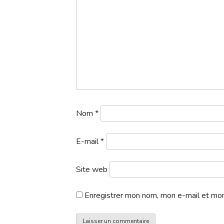
1a.-Departs-1-logo-2024-07-05T164258.836
Nom
*
E-mail
*
Site web
Enregistrer mon nom, mon e-mail et mon