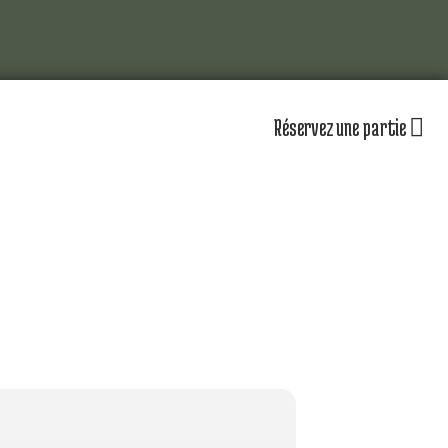
Réservez une partie
lub
Actualités
Les équipements
omité directeur
Le personnel
séniors
Nos équipes
partenaires
Nos parcours
zones d’entraînement
lendrier sportif
Nos tarifs
r jouer au golf d’Amiens
uvrir le golf
naire & restauration
Contacts