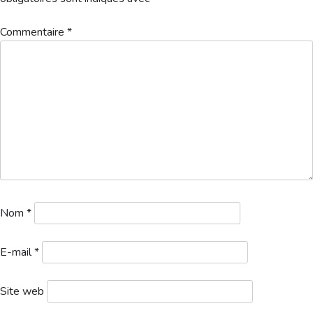
Hébergement
Commentaire
*
1a. Départs 1 logo – 2024-07-27T162700.189
Télécharger
Nom
*
E-mail
*
Site web