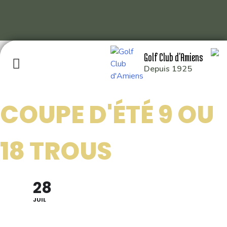
Skip
Golf Club d'Amiens
to
Depuis 1925
content
COUPE D'ÉTÉ 9 OU
GOLF CLUB D’AMIENS
18 TROUS
RD 929 80115 QUERRIEU
: 03 22 93 04 26
28
: 49.929014,2.391214
JUIL