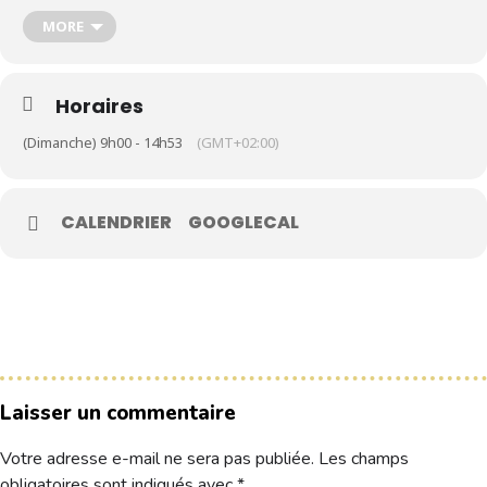
MORE
Le Club
Nos parcours
Horaires
Nos équipes
(Dimanche) 9h00 - 14h53
(GMT+02:00)
Les séniors
École de Golf
CALENDRIER
GOOGLECAL
Nos tarifs
Contacts
Réservez une partie
Compétitions à venir
Laisser un commentaire
Résultats de compétitions & actualités
Découvrir le golf
Votre adresse e-mail ne sera pas publiée.
Les champs
Séminaire & restauration
obligatoires sont indiqués avec
*