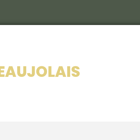
Le C
S
Le c
EAUJOLAIS
RIEU
Les 
Nos 
Les 
214
Le ca
Veni
Déco
Sémi