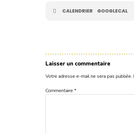
Contacts
CALENDRIER
GOOGLECAL
Réservez une partie
Compétitions à venir
Laisser un commentaire
Résultats de compétitions & actualités
Votre adresse e-mail ne sera pas publiée.
Découvrir le golf
Séminaire & restauration
Commentaire
*
Hébergement