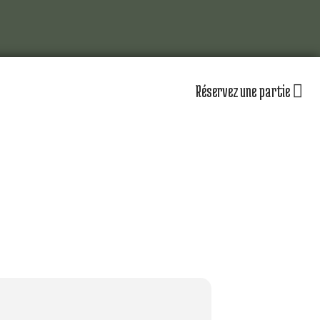
Réservez une partie
lub
Actualités
Les équipements
omité directeur
Le personnel
séniors
Nos équipes
partenaires
Nos parcours
zones d’entraînement
lendrier sportif
Nos tarifs
r jouer au golf d’Amiens
uvrir le golf
naire & restauration
Contacts