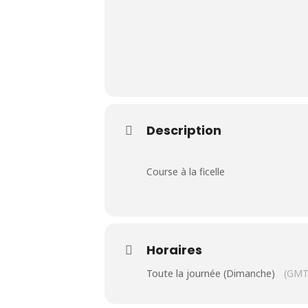
Le Club
Description
Nos parcours
Nos équipes
Course à la ficelle
Les séniors
École de Golf
Horaires
Toute la journée (Dimanche)
(GMT
Nos tarifs