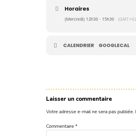
Contacts
Horaires
(Mercredi) 12h30 - 15h30
(GMT+02
Réservez une partie
CALENDRIER
GOOGLECAL
Compétitions à venir
Résultats de compétitions & actualités
Découvrir le golf
Séminaire & restauration
Laisser un commentaire
Hébergement
Votre adresse e-mail ne sera pas publiée.
Coupe-EDG-12-04
Télécharger
Commentaire
*