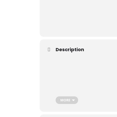
Le Club
Description
Nos parcours
Nos équipes
Les séniors
École de Golf
MORE
Nos tarifs