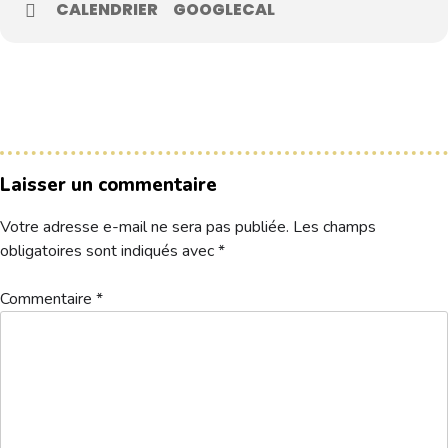
CALENDRIER
GOOGLECAL
Le Club
Nos parcours
Nos équipes
Les séniors
Laisser un commentaire
École de Golf
Nos tarifs
Votre adresse e-mail ne sera pas publiée.
Les champs
obligatoires sont indiqués avec
*
Contacts
Commentaire
*
Réservez une partie
Compétitions à venir
Résultats de compétitions & actualités
Découvrir le golf
Séminaire & restauration