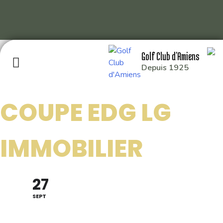
Skip
Golf Club d'Amiens
to
Depuis 1925
content
COUPE EDG LG
GOLF CLUB D’AMIENS
IMMOBILIER
RD 929 80115 QUERRIEU
: 03 22 93 04 26
27
: 49.929014,2.391214
SEPT