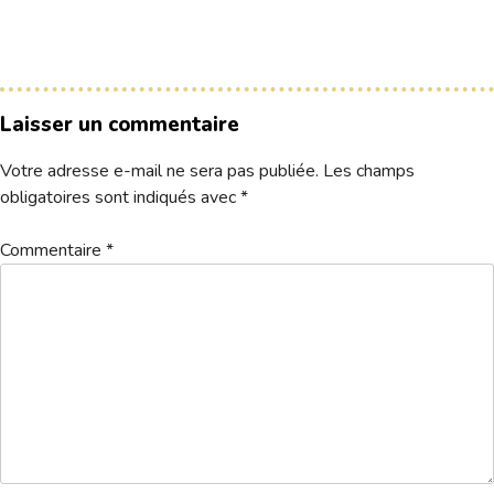
Le Club
Nos parcours
Laisser un commentaire
Nos équipes
Votre adresse e-mail ne sera pas publiée.
Les champs
Les séniors
obligatoires sont indiqués avec
*
École de Golf
Nos tarifs
Commentaire
*
Contacts
Réservez une partie
Compétitions à venir
Résultats de compétitions & actualités
Découvrir le golf
Séminaire & restauration