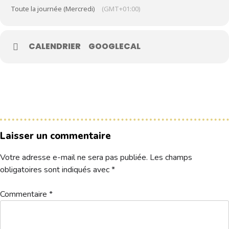
Toute la journée (Mercredi)
(GMT+01:00)
Le Club
CALENDRIER
GOOGLECAL
Nos parcours
Nos équipes
Les séniors
École de Golf
Nos tarifs
Contacts
Laisser un commentaire
Votre adresse e-mail ne sera pas publiée.
Les champs
Réservez une partie
obligatoires sont indiqués avec
*
Compétitions à venir
Commentaire
*
Résultats de compétitions & actualités
Découvrir le golf
Séminaire & restauration