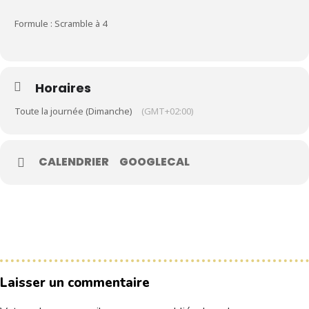
Formule : Scramble à 4
Le Club
Nos parcours
Nos équipes
Horaires
Les séniors
Toute la journée (Dimanche)
(GMT+02:00)
École de Golf
Nos tarifs
CALENDRIER
GOOGLECAL
Contacts
Réservez une partie
Compétitions à venir
Résultats de compétitions & actualités
Laisser un commentaire
Découvrir le golf
Séminaire & restauration