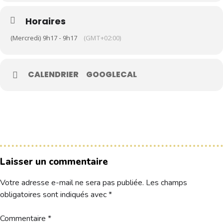
Horaires
Le Club
(Mercredi) 9h17 - 9h17
(GMT+02:00)
Nos parcours
Nos équipes
CALENDRIER
GOOGLECAL
Les séniors
École de Golf
Nos tarifs
Contacts
Réservez une partie
Laisser un commentaire
Votre adresse e-mail ne sera pas publiée.
Les champs
Compétitions à venir
obligatoires sont indiqués avec
*
Résultats de compétitions & actualités
Découvrir le golf
Séminaire & restauration
Commentaire
*