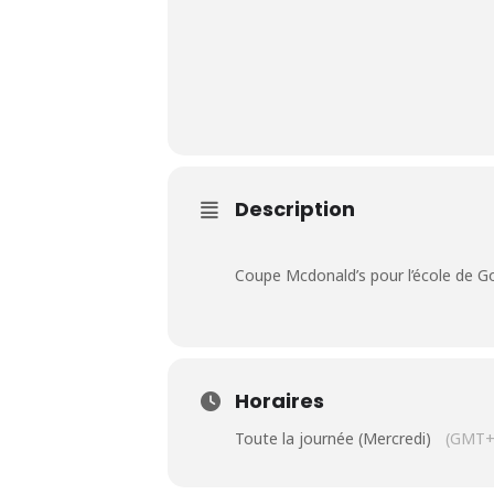
Le Club
Description
Nos parcours
Nos équipes
Coupe Mcdonald’s pour l’école de Go
Les séniors
École de Golf
Horaires
Toute la journée (Mercredi)
(GMT+
Nos tarifs