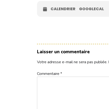
Contacts
CALENDRIER
GOOGLECAL
Réservez une partie
Compétitions à venir
Laisser un commentaire
Résultats de compétitions & actualités
Votre adresse e-mail ne sera pas publiée.
Découvrir le golf
Séminaire & restauration
Commentaire
*
Hébergement