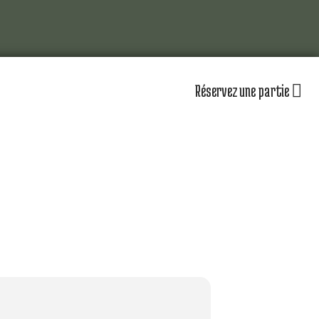
Réservez une partie
lub
Actualités
Les équipements
omité directeur
Le personnel
séniors
Nos équipes
partenaires
Nos parcours
zones d’entraînement
lendrier sportif
Nos tarifs
r jouer au golf d’Amiens
uvrir le golf
naire & restauration
Contacts