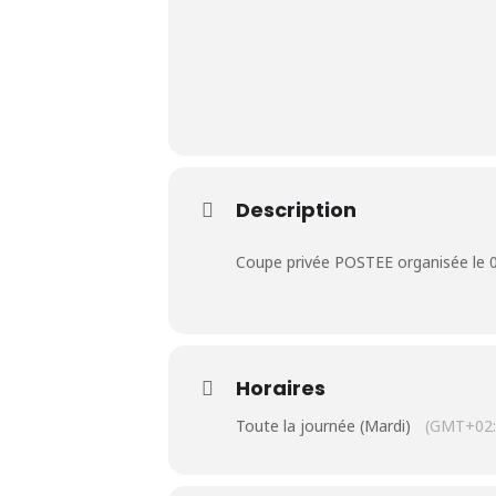
Le Club
Description
Nos parcours
Coupe privée POSTEE organisée le 0
Nos équipes
Les séniors
Horaires
École de Golf
Toute la journée (Mardi)
(GMT+02:
Nos tarifs