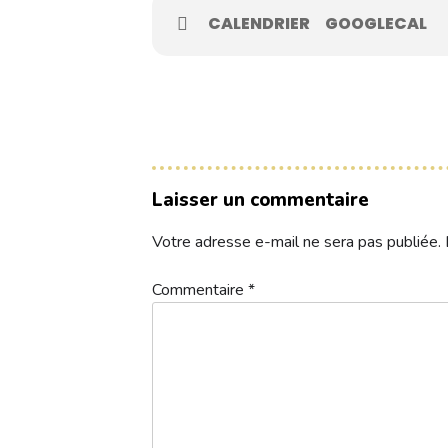
Contacts
CALENDRIER
GOOGLECAL
Réservez une partie
Compétitions à venir
Laisser un commentaire
Résultats de compétitions & actualités
Votre adresse e-mail ne sera pas publiée.
Découvrir le golf
Commentaire
*
Séminaire & restauration
Hébergement