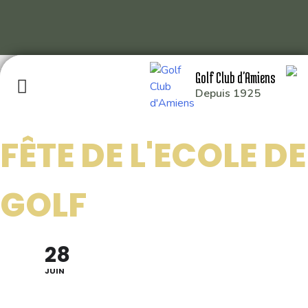
Skip
Golf Club d'Amiens
to
Depuis 1925
content
FÊTE DE L'ECOLE DE
GOLF CLUB D’AMIENS
GOLF
RD 929 80115 QUERRIEU
: 03 22 93 04 26
28
: 49.929014,2.391214
JUIN