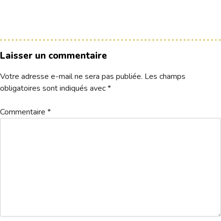
Le Club
Nos parcours
Laisser un commentaire
Nos équipes
Votre adresse e-mail ne sera pas publiée.
Les champs
Les séniors
obligatoires sont indiqués avec
*
École de Golf
Nos tarifs
Commentaire
*
Contacts
Réservez une partie
Compétitions à venir
Résultats de compétitions & actualités
Découvrir le golf
Séminaire & restauration