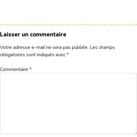
Le Club
Nos parcours
Laisser un commentaire
Nos équipes
Votre adresse e-mail ne sera pas publiée.
Les champs
Les séniors
obligatoires sont indiqués avec
*
École de Golf
Nos tarifs
Commentaire
*
Contacts
Réservez une partie
Compétitions à venir
Résultats de compétitions & actualités
Découvrir le golf
Séminaire & restauration