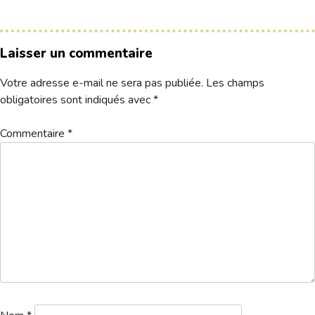
Hébergement
Laisser un commentaire
Votre adresse e-mail ne sera pas publiée.
Les champs
obligatoires sont indiqués avec
*
Commentaire
*
Reglement-inscription-Grand-Prix-SENIOR-CLASSIC-MID-AM-2022-
1
Télécharger