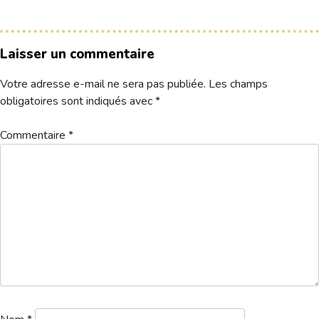
Hébergement
Laisser un commentaire
Votre adresse e-mail ne sera pas publiée.
Les champs
obligatoires sont indiqués avec
*
Commentaire
*
Departs-Seniors-Tour-2-1
Télécharger