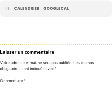
CALENDRIER
GOOGLECAL
Le Club
Nos parcours
Nos équipes
Les séniors
École de Golf
Laisser un commentaire
Nos tarifs
Votre adresse e-mail ne sera pas publiée.
Les champs
Contacts
obligatoires sont indiqués avec
*
Réservez une partie
Commentaire
*
Compétitions à venir
Résultats de compétitions & actualités
Découvrir le golf
Séminaire & restauration