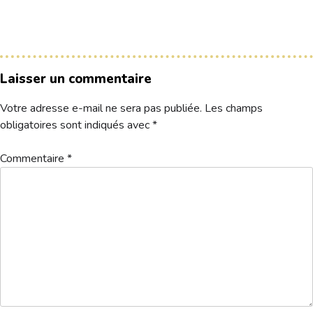
Le Club
Nos parcours
Laisser un commentaire
Nos équipes
Votre adresse e-mail ne sera pas publiée.
Les champs
Les séniors
obligatoires sont indiqués avec
*
École de Golf
Nos tarifs
Commentaire
*
Contacts
Réservez une partie
Compétitions à venir
Résultats de compétitions & actualités
Découvrir le golf
Séminaire & restauration