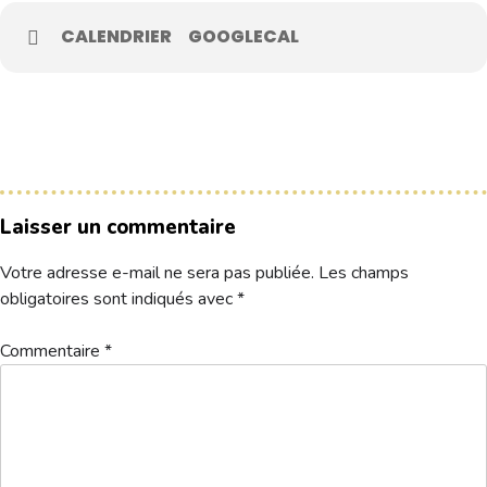
CALENDRIER
GOOGLECAL
Le Club
Nos parcours
Nos équipes
Les séniors
École de Golf
Laisser un commentaire
Nos tarifs
Votre adresse e-mail ne sera pas publiée.
Les champs
Contacts
obligatoires sont indiqués avec
*
Réservez une partie
Commentaire
*
Compétitions à venir
Résultats de compétitions & actualités
Découvrir le golf
Séminaire & restauration